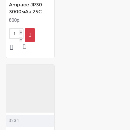
Ampace JP30
3000мАч 25С
800р.
3231