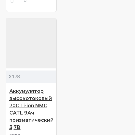
3178
Аккумулятор
высокотоковый
70С Li-ion NMC
CATL 9Ач
призматический
3,7В