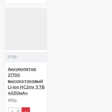
3139
Аккумулятор
21700
высокотоковый
Li-ion HC2mr 3,7В
4000мАч
900р.