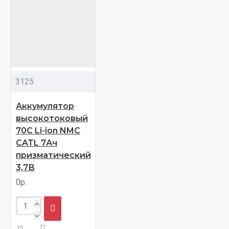
3125
Аккумулятор
высокотоковый
70С Li-ion NMC
CATL 7Ач
призматический
3,7В
0р.