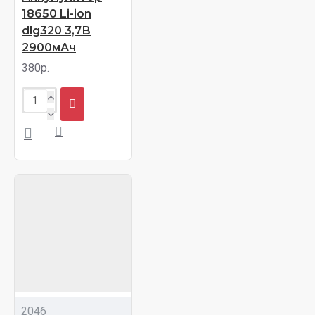
18650 Li-ion
dlg320 3,7В
2900мАч
380р.
2046