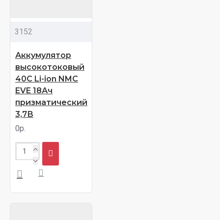
3152
Аккумулятор
высокотоковый
40С Li-ion NMC
EVE 18Ач
призматический
3,7В
0р.