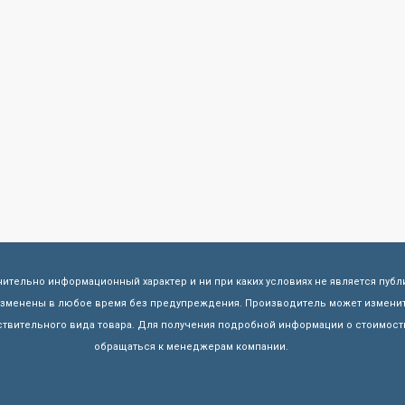
чительно информационный характер и ни при каких условиях не является пуб
 изменены в любое время без предупреждения. Производитель может изменит
твительного вида товара. Для получения подробной информации о стоимости
обращаться к менеджерам компании.