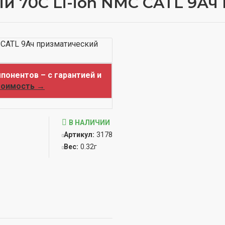
й 70С Li-ion NMC CATL 9Ач
понентов – с гарантией и
тоимость →
В НАЛИЧИИ
Артикул:
3178
Вес:
0.32г