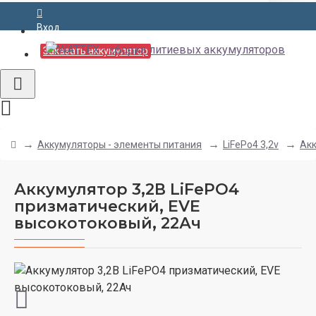
Вход
Заказать аккумулятор
Аккумуляторы - элементы питания
LiFePo4 3,2v
Акк
Аккумулятор 3,2В LiFePO4
призматический, EVE
высокотоковый, 22Ач