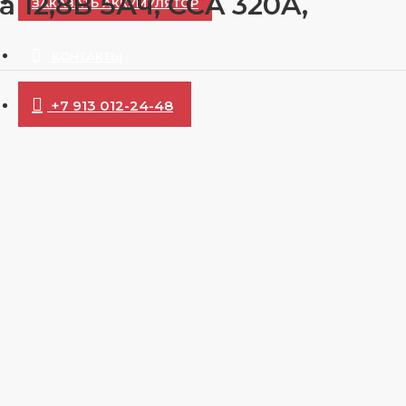
12,8В 5Ач, CCA 320A,
ЗАКАЗАТЬ АККУМУЛЯТОР
КОНТАКТЫ
+7 913 012-24-48