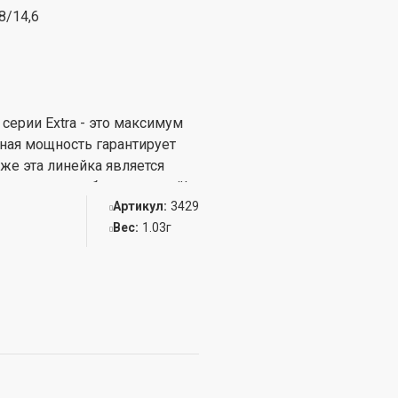
8/14,6
ерии Extra - это максимум
ная мощность гарантирует
 же эта линейка является
они отлично работают зимой!
Артикул:
3429
з деградации, и сохраняют
Вес:
1.03г
никальными, не имеющими
ьзования круглогодично!
ом положении, они не боятся
 оснащен электронным
срок службы до максимума.
рантия 2 года. Применяются
чших заводов
ая совершенная на