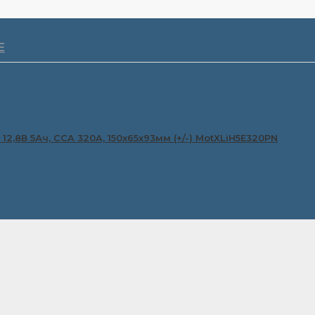
100% своего потенциала.
Ваттекс. Мы следим за
ляторы по мере появления
Е
1208, HPG7B-4, ET7B-BS,
B-BS, BT7B-BS
12,8В 5Ач, CCA 320A, 150x65x93мм (+/-) MotXLiH5E320PN