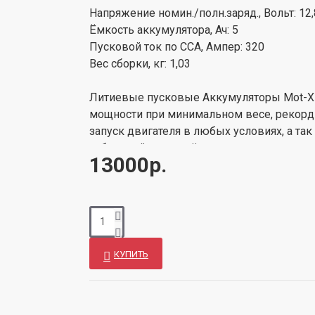
Напряжение номин./полн.заряд., Вольт: 12,
Ёмкость аккумулятора, Ач: 5
Пусковой ток по CCA, Ампер: 320
Вес сборки, кг: 1,03
Литиевые пусковые Аккумуляторы Mot-X с
мощности при минимальном весе, рекорд
запуск двигателя в любых условиях, а так
гибридной, кроме тёплого времени года, 
13000р.
Эти аккумуляторы работают на морозе бе
отличный пусковой ток, что делает их у
аналогов в мире. Рекомендуем для испол
Аккумуляторы можно использовать в люб
тряски и вибраций. Каждый аккумулятор
блоком управления, который продлевает 
КУПИТЬ
Срок службы 10-15 лет ( 2500 циклов). Га
самые современные комплектующие, лу
производителей. Технология сборки - сам