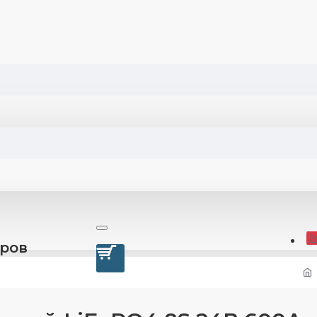
З
оров