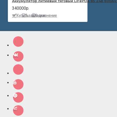
Аккумулятор литиевый тяговый LiFePO4 8S 24В 600Ач 
340000р.
Купить
В закладки
В сравнение