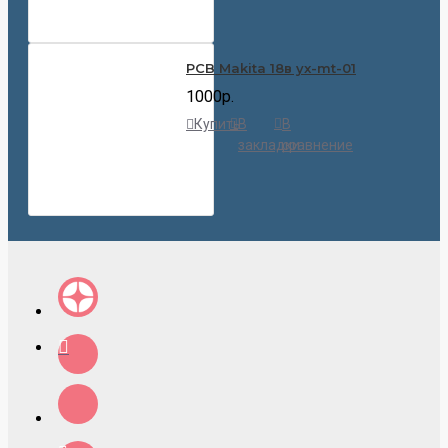
PCB Makita 18в yx-mt-01
1000р.
Купить
В
В
закладки
сравнение