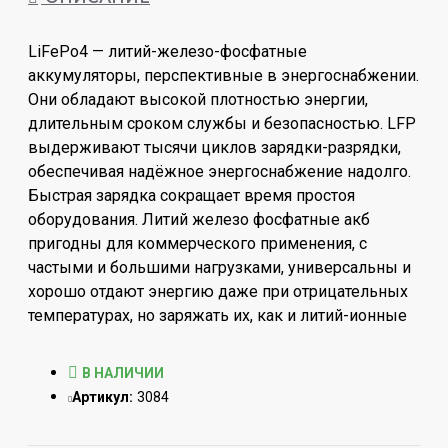
LiFePo4 — литий-железо-фосфатные
аккумуляторы, перспективные в энергоснабжении.
Они обладают высокой плотностью энергии,
длительным сроком службы и безопасностью. LFP
выдерживают тысячи циклов зарядки-разрядки,
обеспечивая надёжное энергоснабжение надолго.
Быстрая зарядка сокращает время простоя
оборудования. Литий железо фосфатные акб
пригодны для коммерческого применения, с
частыми и большими нагрузками, универсальны и
хорошо отдают энергию даже при отрицательных
температурах, но заряжать их, как и литий-ионные
при отрицательных температурах нельзя.
Лиферные аккумуляторы — современное решение,
В НАЛИЧИИ
подходящее для различных областей, они
Артикул:
3084
считаются не горючими тк электролит в данном
типе аккумуляторов - не горючий. Лучшее