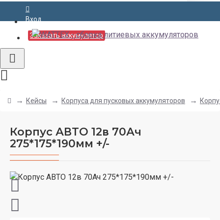
Вход
Заказать аккумулятор
Кейсы
Корпуса для пусковых аккумуляторов
Корпу
Корпус АВТО 12в 70Ач
275*175*190мм +/-