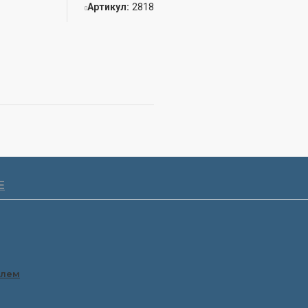
Артикул:
2818
Е
олем