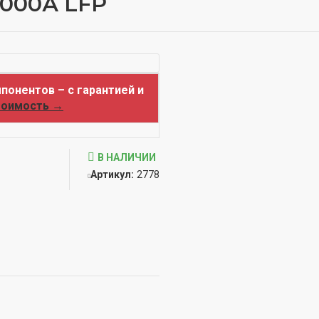
3000А LFP
понентов – с гарантией и
тоимость →
В НАЛИЧИИ
Артикул:
2778