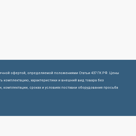
личной офертой, определяемой положениями Статьи 437 ГК РФ. Цены
ь комплектацию, характеристики и внешний вид товара без
, комплектации, сроках и условиях поставки оборудования просьба