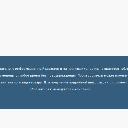
чительно информационный характер и ни при каких условиях не является пуб
 изменены в любое время без предупреждения. Производитель может изменит
твительного вида товара. Для получения подробной информации о стоимости
обращаться к менеджерам компании.