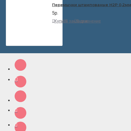
Перемычки штампованые H2P 0,2м
5р.
Купить
В закладки
В сравнение