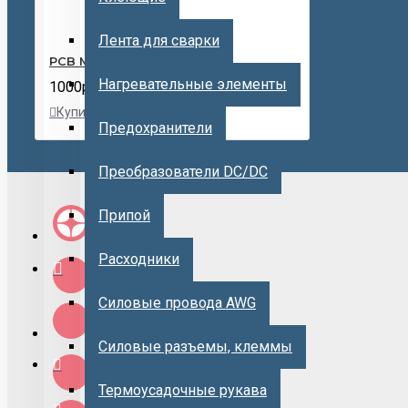
Лента для сварки
PCB Makita 18в yx-mt-01
Нагревательные элементы
1000р.
Купить
В
В
Предохранители
закладки
сравнение
Преобразователи DC/DC
Припой
Расходники
Силовые провода AWG
Силовые разъемы, клеммы
Термоусадочные рукава