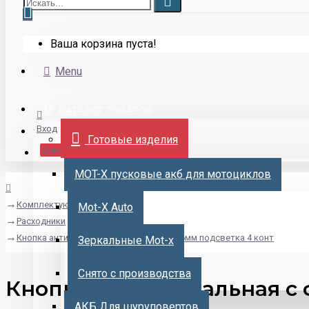
Ваша корзина пуста!
Menu
КАТАЛОГ ТОВАРОВ
Вход
Готовые изделия
Заказать аккумулятор
MOT-X пусковые акб для мотоциклов
Комплектующие для сборки
Mot-X Auto
Расходники
Кнопка антивандальная с фиксацией 16мм подсветка 4 конт
Зеркальные Mot-x
Снято с производства
Кнопка антивандальная с 
АКБ Для шуруповертов