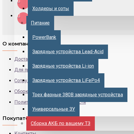
Холдеры и соты
Питание
PowerBank
О компании
Зарядные устройства Lead-Acid
Доставка и оплата
Зарядные устройства Li-ion
Для производителей
Зарядные устройства LiFePo4
Сотрудничество с нами
Сборка литий-ионных батарей
Трех фазные 380В зарядные устройства
Политика конфиденциальности
Универсальные ЗУ
Покупателю
Сборка АКБ по вашему ТЗ
Контакты