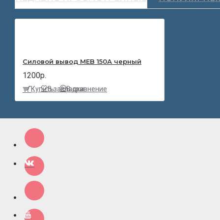
Силовой вывод MEB 150А черный
1200р.
Купить
В закладки
В сравнение