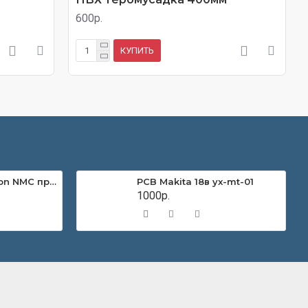
600р.
КУПИТЬ
Аккумулятор Li-ion NMC призматический CATL 50Ач 3,7В
PCB Makita 18в yx-mt-01
1000р.