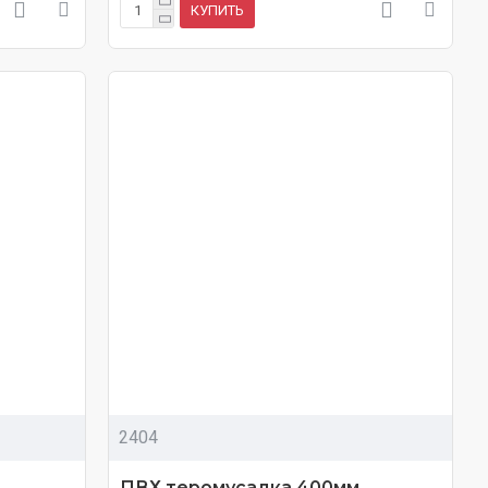
КУПИТЬ
2404
ПВХ теромусадка 400мм