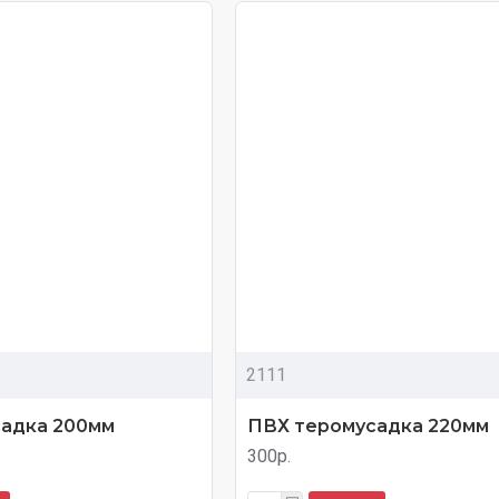
2111
адка 200мм
ПВХ теромусадка 220мм
300р.