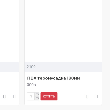
2109
ПВХ теромусадка 180мм
300р.
КУПИТЬ