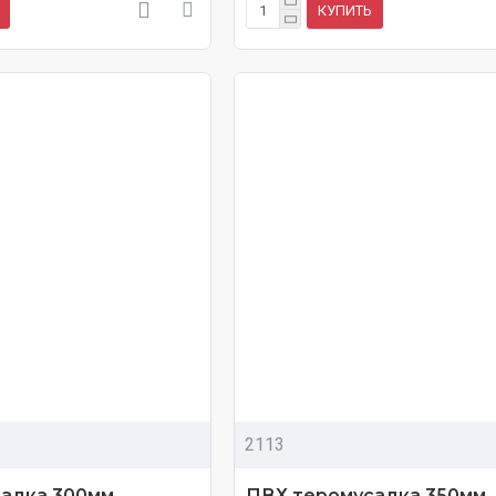
КУПИТЬ
2113
адка 300мм
ПВХ теромусадка 350мм