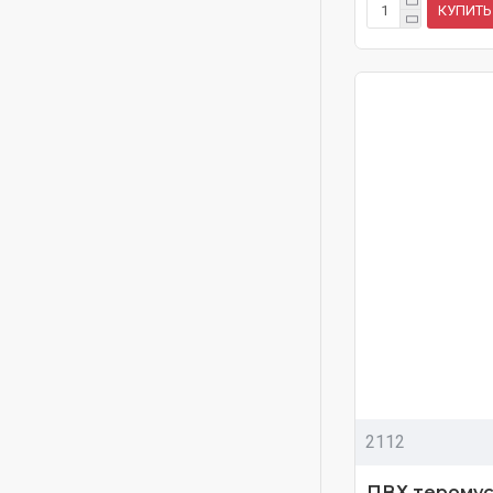
КУПИТЬ
2112
ПВХ теромус